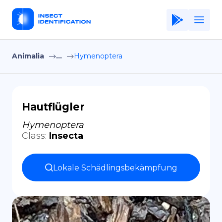
Animalia
...
Hymenoptera
Home
Application
Terms of Use
Hautflügler
Privacy Policy
Hymenoptera
Class
:
Insecta
DE
Copiright © Niro ID
Lokale Schädlingsbekämpfung
EN
FR