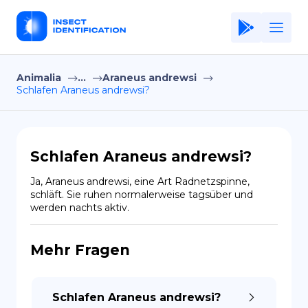
Animalia
...
Araneus andrewsi
Home
Schlafen Araneus andrewsi?
Application
Terms of Use
Schlafen Araneus andrewsi?
Privacy Policy
Ja, Araneus andrewsi, eine Art Radnetzspinne, 
schläft. Sie ruhen normalerweise tagsüber und 
DE
werden nachts aktiv.
Copiright © Niro ID
Mehr Fragen
EN
Schlafen Araneus andrewsi?
FR