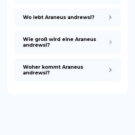
ES
Wo lebt Araneus andrewsi?
Wie groß wird eine Araneus
andrewsi?
Woher kommt Araneus
andrewsi?