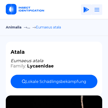
Animalia
...
Eumaeus atala
Home
Application
Terms of Use
Atala
Privacy Policy
Eumaeus atala
Family
:
Lycaenidae
DE
Copiright © Niro ID
Lokale Schädlingsbekämpfung
EN
FR