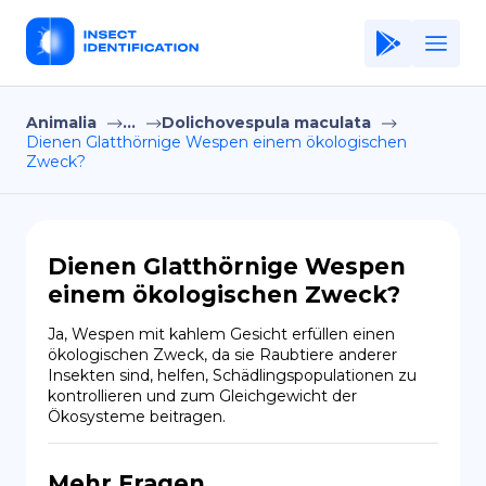
Animalia
...
Dolichovespula maculata
Home
Dienen Glatthörnige Wespen einem ökologischen
Zweck?
Application
Terms of Use
Privacy Policy
Dienen Glatthörnige Wespen
einem ökologischen Zweck?
DE
Ja, Wespen mit kahlem Gesicht erfüllen einen 
Copiright © Niro ID
ökologischen Zweck, da sie Raubtiere anderer 
Insekten sind, helfen, Schädlingspopulationen zu 
kontrollieren und zum Gleichgewicht der 
EN
Ökosysteme beitragen.
FR
Mehr Fragen