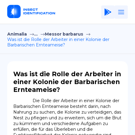
Animalia
...
Messor barbarus
Home
Was ist die Rolle der Arbeiter in einer Kolonie der
Barbarischen Ernteameise?
Application
Terms of Use
Privacy Policy
Was ist die Rolle der Arbeiter in
einer Kolonie der Barbarischen
DE
Ernteameise?
Copiright © Niro ID
                Die Rolle der Arbeiter in einer Kolonie der 
Barbarischen Ernteameise besteht darin, nach 
EN
Nahrung zu suchen, die Kolonie zu verteidigen, das 
Nest zu pflegen und zu erweitern, sich um die Brut 
zu kümmern und verschiedene Aufgaben zu 
erfüllen, die für das Überleben und die 
FR