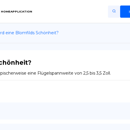
HOME
APPLICATION
rd eine Blomfilds Schönheit?
Home
Application
Terms of Use
Schönheit?
Privacy Policy
pischerweise eine Flügelspannweite von 2,5 bis 3,5 Zoll.
DE
Copiright © Niro ID
EN
FR