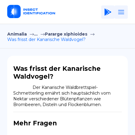
Animalia
...
Pararge xiphioides
Home
Was frisst der Kanarische Waldvogel?
Application
Terms of Use
Was frisst der Kanarische
Privacy Policy
Waldvogel?
DE
                Der Kanarische Waldbrettspiel-
Schmetterling ernährt sich hauptsächlich vom 
Copiright © Niro ID
Nektar verschiedener Blütenpflanzen wie 
Brombeeren, Disteln und Flockenblumen.
EN
Mehr Fragen
FR