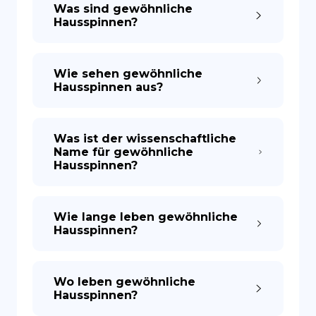
Was sind gewöhnliche
Hausspinnen?
Wie sehen gewöhnliche
Hausspinnen aus?
Was ist der wissenschaftliche
Name für gewöhnliche
Hausspinnen?
Wie lange leben gewöhnliche
Hausspinnen?
Wo leben gewöhnliche
Hausspinnen?