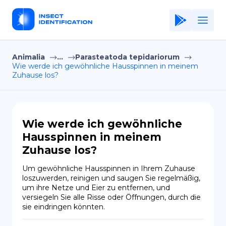
Animalia
...
Parasteatoda tepidariorum
Home
Wie werde ich gewöhnliche Hausspinnen in meinem
Zuhause los?
Application
Terms of Use
Privacy Policy
Wie werde ich gewöhnliche
Hausspinnen in meinem
DE
Zuhause los?
Copiright © Niro ID
Um gewöhnliche Hausspinnen in Ihrem Zuhause 
loszuwerden, reinigen und saugen Sie regelmäßig, 
EN
um ihre Netze und Eier zu entfernen, und 
versiegeln Sie alle Risse oder Öffnungen, durch die 
sie eindringen könnten.
FR