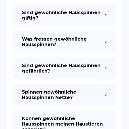
Sind gewöhnliche Hausspinnen
giftig?
Was fressen gewöhnliche
Hausspinnen?
Sind gewöhnliche Hausspinnen
gefährlich?
Spinnen gewöhnliche
Hausspinnen Netze?
Können gewöhnliche
Hausspinnen meinen Haustieren