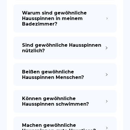
Warum sind gewöhnliche
Hausspinnen in meinem
Badezimmer?
Sind gewöhnliche Hausspinnen
nützlich?
Beißen gewöhnliche
Hausspinnen Menschen?
Können gewöhnliche
Hausspinnen schwimmen?
Machen gewöhnliche