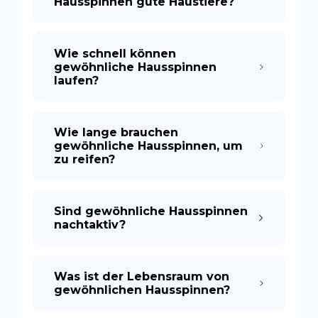
Hausspinnen gute Haustiere?
Wie schnell können
gewöhnliche Hausspinnen
laufen?
Wie lange brauchen
gewöhnliche Hausspinnen, um
zu reifen?
Sind gewöhnliche Hausspinnen
nachtaktiv?
Was ist der Lebensraum von
gewöhnlichen Hausspinnen?