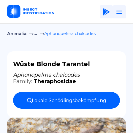
Animalia
...
Aphonopelma chalcodes
Home
Application
Terms of Use
Wüste Blonde Tarantel
Privacy Policy
Aphonopelma chalcodes
Family
:
Theraphosidae
DE
Copiright © Niro ID
Lokale Schädlingsbekämpfung
EN
FR