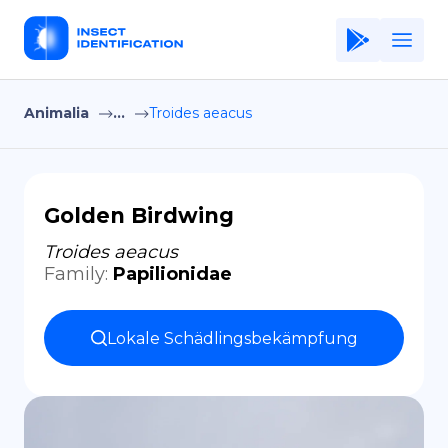
Animalia
...
Troides aeacus
Home
Application
Terms of Use
Golden Birdwing
Privacy Policy
Troides aeacus
Family
:
Papilionidae
DE
Copiright © Niro ID
Lokale Schädlingsbekämpfung
EN
FR