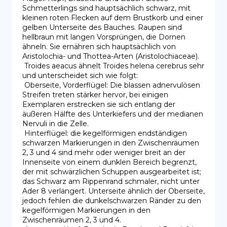
Schmetterlings sind hauptsächlich schwarz, mit 
kleinen roten Flecken auf dem Brustkorb und einer 
gelben Unterseite des Bauches. Raupen sind 
hellbraun mit langen Vorsprüngen, die Dornen 
ähneln. Sie ernähren sich hauptsächlich von 
Aristolochia- und Thottea-Arten (Aristolochiaceae).

 Troides aeacus ähnelt Troides helena cerebrus sehr 
und unterscheidet sich wie folgt:

 Oberseite, Vorderflügel: Die blassen adnervulösen 
Streifen treten stärker hervor, bei einigen 
Exemplaren erstrecken sie sich entlang der 
äußeren Hälfte des Unterkiefers und der medianen 
Nervuli in die Zelle.

 Hinterflügel: die kegelförmigen endständigen 
schwarzen Markierungen in den Zwischenräumen 
2, 3 und 4 sind mehr oder weniger breit an der 
Innenseite von einem dunklen Bereich begrenzt, 
der mit schwärzlichen Schuppen ausgearbeitet ist; 
das Schwarz am Rippenrand schmaler, nicht unter 
Ader 8 verlängert. Unterseite ähnlich der Oberseite, 
jedoch fehlen die dunkelschwarzen Ränder zu den 
kegelförmigen Markierungen in den 
Zwischenräumen 2, 3 und 4.
