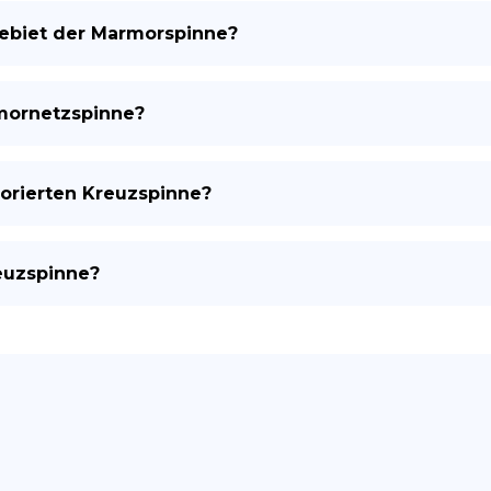
gebiet der Marmorspinne?
rmornetzspinne?
orierten Kreuzspinne?
euzspinne?