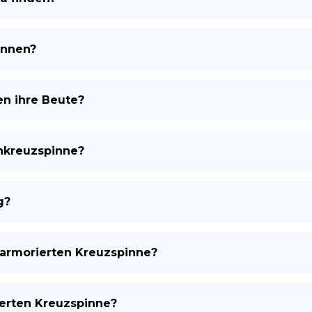
innen?
n ihre Beute?
enkreuzspinne?
g?
Marmorierten Kreuzspinne?
erten Kreuzspinne?