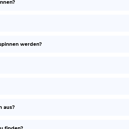
innen?
ES
spinnen werden?
n aus?
u finden?