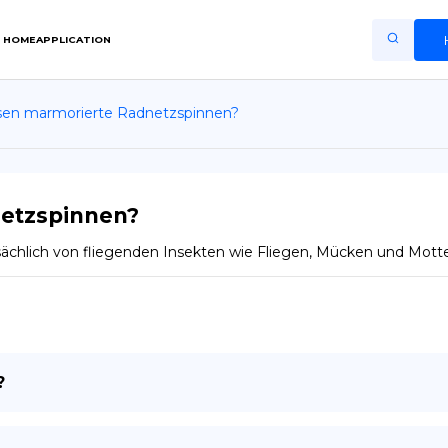
HOME
APPLICATION
sen marmorierte Radnetzspinnen?
Home
Application
Terms of Use
etzspinnen?
Privacy Policy
chlich von fliegenden Insekten wie Fliegen, Mücken und Motten
DE
Copiright © Niro ID
EN
?
FR