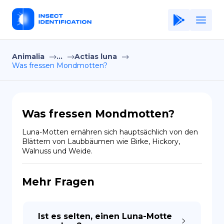
Animalia
...
Actias luna
Home
Was fressen Mondmotten?
Application
Terms of Use
Was fressen Mondmotten?
Privacy Policy
Luna-Motten ernähren sich hauptsächlich von den 
Blättern von Laubbäumen wie Birke, Hickory, 
DE
Walnuss und Weide.
Copiright © Niro ID
Mehr Fragen
EN
Ist es selten, einen Luna-Motte
FR