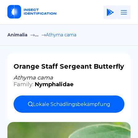
Animalia
...
Athyma cama
Home
Application
Terms of Use
Orange Staff Sergeant Butterfly
Privacy Policy
Athyma cama
Family
:
Nymphalidae
DE
Copiright © Niro ID
Lokale Schädlingsbekämpfung
EN
FR