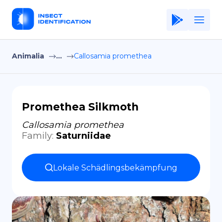
Animalia
...
Callosamia promethea
Home
Application
Terms of Use
Promethea Silkmoth
Privacy Policy
Callosamia promethea
Family
:
Saturniidae
DE
Copiright © Niro ID
Lokale Schädlingsbekämpfung
EN
FR