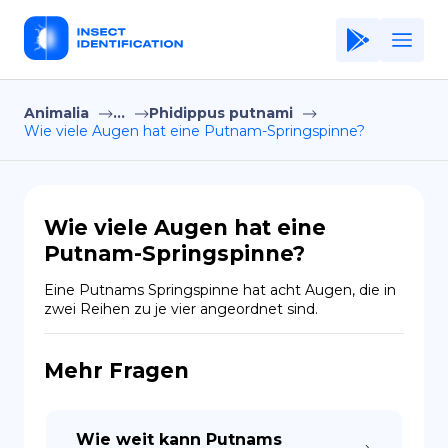
Animalia
...
Phidippus putnami
Home
Wie viele Augen hat eine Putnam-Springspinne?
Application
Terms of Use
Wie viele Augen hat eine
Privacy Policy
Putnam-Springspinne?
DE
Eine Putnams Springspinne hat acht Augen, die in 
zwei Reihen zu je vier angeordnet sind.
Copiright © Niro ID
Mehr Fragen
EN
FR
Wie weit kann Putnams