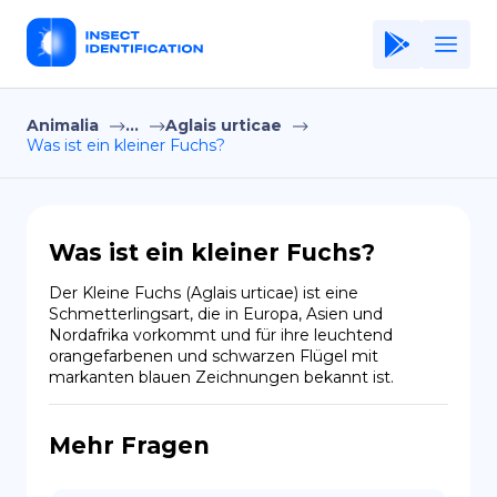
Animalia
...
Aglais urticae
Home
Was ist ein kleiner Fuchs?
Application
Terms of Use
Was ist ein kleiner Fuchs?
Privacy Policy
Der Kleine Fuchs (Aglais urticae) ist eine 
Schmetterlingsart, die in Europa, Asien und 
DE
Nordafrika vorkommt und für ihre leuchtend 
orangefarbenen und schwarzen Flügel mit 
Copiright © Niro ID
markanten blauen Zeichnungen bekannt ist.
EN
Mehr Fragen
FR