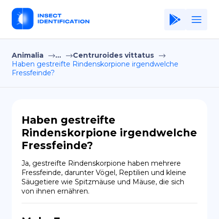
Animalia
...
Centruroides vittatus
Home
Haben gestreifte Rindenskorpione irgendwelche
Fressfeinde?
Application
Terms of Use
Privacy Policy
Haben gestreifte
Rindenskorpione irgendwelche
DE
Fressfeinde?
Copiright © Niro ID
Ja, gestreifte Rindenskorpione haben mehrere 
Fressfeinde, darunter Vögel, Reptilien und kleine 
EN
Säugetiere wie Spitzmäuse und Mäuse, die sich 
von ihnen ernähren.
FR