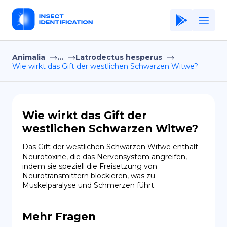
Animalia
...
Latrodectus hesperus
Home
Wie wirkt das Gift der westlichen Schwarzen Witwe?
Application
Terms of Use
Wie wirkt das Gift der
Privacy Policy
westlichen Schwarzen Witwe?
DE
Das Gift der westlichen Schwarzen Witwe enthält 
Neurotoxine, die das Nervensystem angreifen, 
Copiright © Niro ID
indem sie speziell die Freisetzung von 
Neurotransmittern blockieren, was zu 
Muskelparalyse und Schmerzen führt.
EN
Mehr Fragen
FR