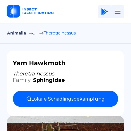
Animalia
...
Theretra nessus
Home
Application
Terms of Use
Yam Hawkmoth
Privacy Policy
Theretra nessus
Family
:
Sphingidae
DE
Copiright © Niro ID
Lokale Schädlingsbekämpfung
EN
FR