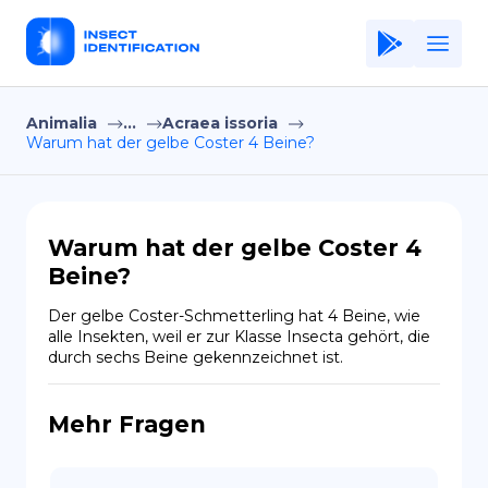
Animalia
...
Acraea issoria
Home
Warum hat der gelbe Coster 4 Beine?
Application
Terms of Use
Warum hat der gelbe Coster 4
Privacy Policy
Beine?
DE
Der gelbe Coster-Schmetterling hat 4 Beine, wie 
alle Insekten, weil er zur Klasse Insecta gehört, die 
Copiright © Niro ID
durch sechs Beine gekennzeichnet ist.
EN
Mehr Fragen
FR