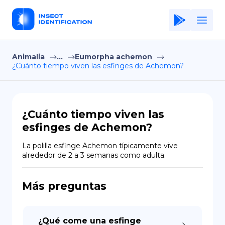
Animalia
...
Eumorpha achemon
Home
¿Cuánto tiempo viven las esfinges de Achemon?
Application
Terms of Use
¿Cuánto tiempo viven las
Privacy Policy
esfinges de Achemon?
ES
La polilla esfinge Achemon típicamente vive 
alrededor de 2 a 3 semanas como adulta.
Copiright © Niro ID
Más preguntas
EN
FR
¿Qué come una esfinge