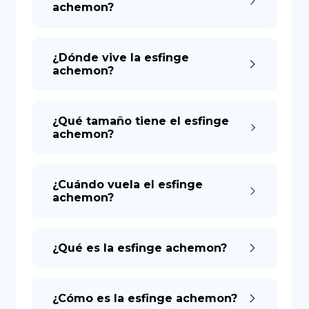
achemon?
DE
¿Dónde vive la esfinge
achemon?
¿Qué tamaño tiene el esfinge
achemon?
¿Cuándo vuela el esfinge
achemon?
¿Qué es la esfinge achemon?
¿Cómo es la esfinge achemon?