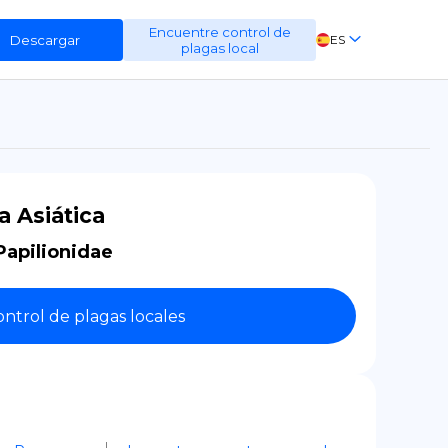
Encuentre control de
Descargar
ES
plagas local
EN
FR
DE
a Asiática
Papilionidae
ntrol de plagas locales