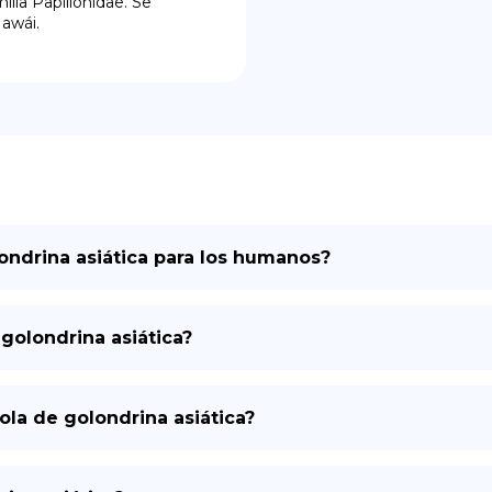
lia Papilionidae. Se 
Hawái.
londrina asiática para los humanos?
golondrina asiática?
la de golondrina asiática?