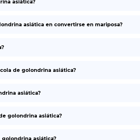
rina asiática?
ondrina asiática en convertirse en mariposa?
a?
 cola de golondrina asiática?
ndrina asiática?
 de golondrina asiática?
e golondrina asiática?