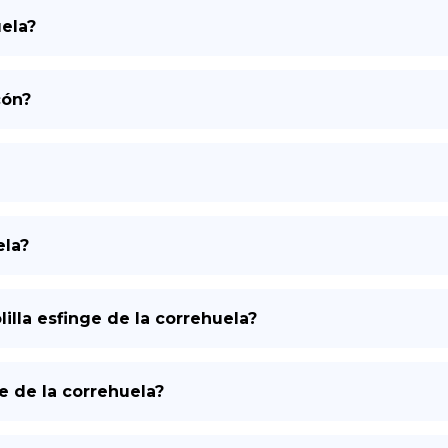
ela?
DE
cón?
ela?
lilla esfinge de la correhuela?
ge de la correhuela?