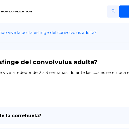
HOME
APPLICATION
o vive la polilla esfinge del convolvulus adulta?
Home
Application
Terms of Use
esfinge del convolvulus adulta?
Privacy Policy
e vive alrededor de 2 a 3 semanas, durante las cuales se enfoca e
ES
Copiright © Niro ID
EN
de la correhuela?
FR