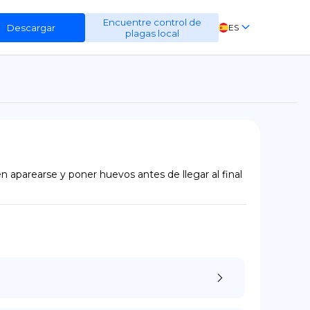
Encuentre control de
Descargar
ES
plagas local
EN
FR
DE
n aparearse y poner huevos antes de llegar al final 