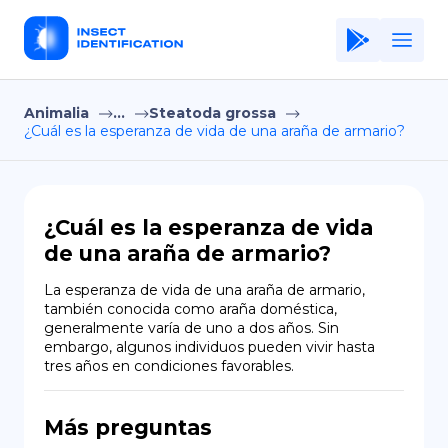
Animalia
...
Steatoda grossa
Home
¿Cuál es la esperanza de vida de una araña de armario?
Application
Terms of Use
¿Cuál es la esperanza de vida
Privacy Policy
de una araña de armario?
ES
La esperanza de vida de una araña de armario, 
también conocida como araña doméstica, 
Copiright © Niro ID
generalmente varía de uno a dos años. Sin 
embargo, algunos individuos pueden vivir hasta 
tres años en condiciones favorables.
EN
Más preguntas
FR