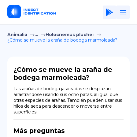
Animalia
...
Holocnemus pluchei
Home
¿Cómo se mueve la araña de bodega marmoleada?
Application
Terms of Use
¿Cómo se mueve la araña de
Privacy Policy
bodega marmoleada?
ES
Las arañas de bodega jaspeadas se desplazan 
arrastrándose usando sus ocho patas, al igual que 
Copiright © Niro ID
otras especies de arañas. También pueden usar sus 
hilos de seda para descender o moverse entre 
superficies.
EN
Más preguntas
FR