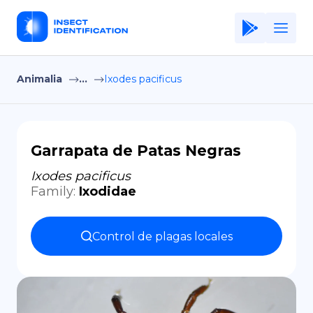
Animalia
...
Ixodes pacificus
Home
Application
Terms of Use
Garrapata de Patas Negras
Privacy Policy
Ixodes pacificus
Family
:
Ixodidae
ES
Copiright © Niro ID
Control de plagas locales
EN
FR