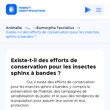
Animalia
...
Eumorpha fasciatus
Home
Existe-t-il des efforts de conservation pour les insectes
sphinx à bandes ?
Application
Terms of Use
Privacy Policy
Existe-t-il des efforts de
conservation pour les insectes
FR
sphinx à bandes ?
Copiright © Niro ID
                Oui, il existe des efforts de conservation 
pour les insectes sphinx à bandes, y compris la 
EN
préservation de l'habitat, des campagnes de 
sensibilisation du public et le suivi des tendances de 
la population pour assurer leur survie et leur 
protection.
ES