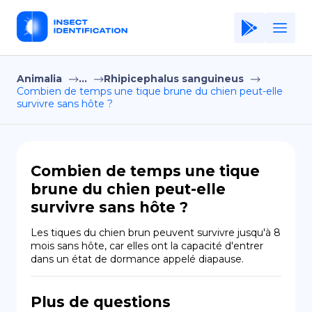
Animalia
...
Rhipicephalus sanguineus
Home
Combien de temps une tique brune du chien peut-elle
survivre sans hôte ?
Application
Terms of Use
Privacy Policy
Combien de temps une tique
brune du chien peut-elle
FR
survivre sans hôte ?
Copiright © Niro ID
Les tiques du chien brun peuvent survivre jusqu'à 8 
mois sans hôte, car elles ont la capacité d'entrer 
EN
dans un état de dormance appelé diapause.
Plus de questions
ES