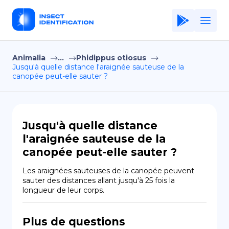
Animalia
...
Phidippus otiosus
Home
Jusqu'à quelle distance l'araignée sauteuse de la
canopée peut-elle sauter ?
Application
Terms of Use
Privacy Policy
Jusqu'à quelle distance
l'araignée sauteuse de la
FR
canopée peut-elle sauter ?
Copiright © Niro ID
Les araignées sauteuses de la canopée peuvent 
sauter des distances allant jusqu'à 25 fois la 
EN
longueur de leur corps.
Plus de questions
ES