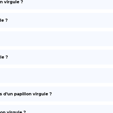
n virgule ?
DE
le ?
le ?
s d'un papillon virgule ?
lon virgule ?