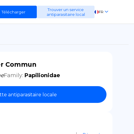
Trouver un service
Télécharger
FR
antiparasitaire local
EN
ES
DE
er Commun
ae
Family
:
Papilionidae
tte antiparasitaire locale