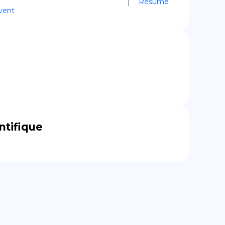
Résumé
vent
ntifique