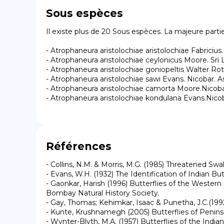
Sous espèces
Il existe plus de 20 Sous espèces. La majeure partie
- Atrophaneura aristolochiae aristolochiae Fabriciu
- Atrophaneura aristolochiae ceylonicus Moore. Sri
- Atrophaneura aristolochiae goniopeltis Walter Roth
- Atrophaneura aristolochiae sawi Evans. Nicobar. As
- Atrophaneura aristolochiae camorta Moore.Nicobar.
- Atrophaneura aristolochiae kondulana Evans.Nicob
Références
- Collins, N.M. & Morris, M.G. (1985) Threatened Swa
- Evans, W.H. (1932) The Identification of Indian Bu
- Gaonkar, Harish (1996) Butterflies of the Western
Bombay Natural History Society.

- Gay, Thomas; Kehimkar, Isaac & Punetha, J.C.(199
- Kunte, Krushnamegh (2005) Butterflies of Peninsula
- Wynter-Blyth, M.A. (1957) Butterflies of the Indi