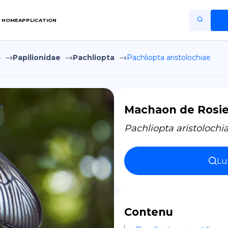
HOME
APPLICATION
a
Papilionidae
Pachliopta
Pachliopta aristolochiae
Home
Application
Terms of Use
Machaon de Rosi
Privacy Policy
Pachliopta aristolochi
FR
Lu
Copiright © Niro ID
EN
Contenu
ES