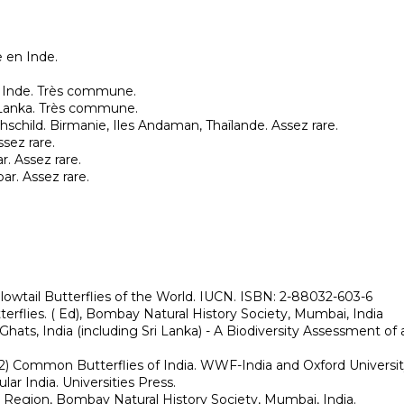
 en Inde.

s. Inde. Très commune.

 Lanka. Très commune.

schild. Birmanie, Iles Andaman, Thaïlande. Assez rare.

sez rare.

 Assez rare.

ar. Assez rare.
llowtail Butterflies of the World. IUCN. ISBN: 2-88032-603-6

tterflies. ( Ed), Bombay Natural History Society, Mumbai, India

 Ghats, India (including Sri Lanka) - A Biodiversity Assessment o
2) Common Butterflies of India. WWF-India and Oxford University
r India. Universities Press.

an Region, Bombay Natural History Society, Mumbai, India.