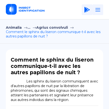
Animalia
...
Agrius convolvuli
Home
Comment le sphinx du liseron communique-t-il avec les
autres papillons de nuit ?
Application
Terms of Use
Privacy Policy
Comment le sphinx du liseron
communique-t-il avec les
FR
autres papillons de nuit ?
Copiright © Niro ID
                Les sphinx du liseron communiquent avec 
d'autres papillons de nuit par la libération de 
EN
phéromones, qui sont des signaux chimiques 
attirant les partenaires et signalant leur présence 
aux autres individus dans la région.
ES