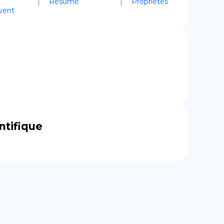
Résumé
Propriétés
vent
ntifique