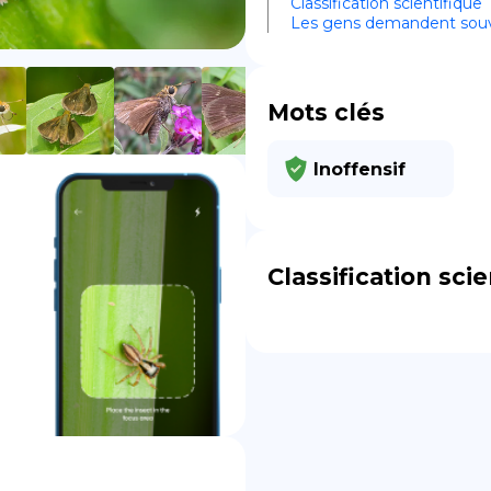
Classification scientifique
Les gens demandent sou
DE
Mots clés
Inoffensif
Classification scie