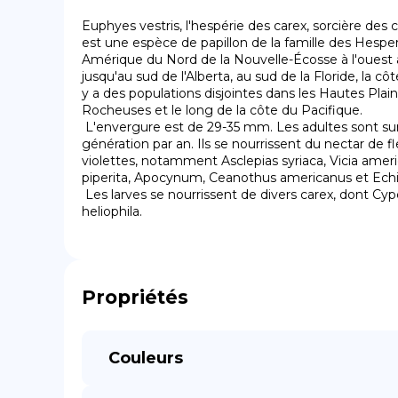
Euphyes vestris, l'hespérie des carex, sorcière des c
est une espèce de papillon de la famille des Hesperi
Amérique du Nord de la Nouvelle-Écosse à l'ouest à
jusqu'au sud de l'Alberta, au sud de la Floride, la côte
y a des populations disjointes dans les Hautes Plai
Rocheuses et le long de la côte du Pacifique.

 L'envergure est de 29-35 mm. Les adultes sont sur l'aile en juillet en une 
génération par an. Ils se nourrissent du nectar de fl
violettes, notamment Asclepias syriaca, Vicia ameri
piperita, Apocynum, Ceanothus americanus et Echi
 Les larves se nourrissent de divers carex, dont Cyperus esculentus et Carex 
heliophila.
Propriétés
Couleurs