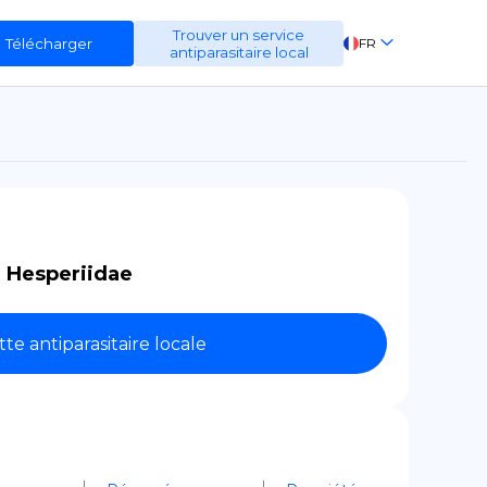
Trouver un service
Télécharger
FR
antiparasitaire local
EN
ES
DE
:
Hesperiidae
tte antiparasitaire locale