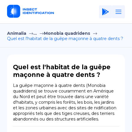
Animalia
...
Monobia quadridens
Home
Quel est l'habitat de la guêpe maçonne à quatre dents ?
Application
Terms of Use
Quel est l'habitat de la guêpe
Privacy Policy
maçonne à quatre dents ?
FR
La guêpe maçonne à quatre dents (Monobia 
quadridens) se trouve couramment en Amérique 
Copiright © Niro ID
du Nord et peut être trouvée dans une variété 
d'habitats, y compris les forêts, les bois, les jardins 
et les zones urbaines avec des sites de nidification 
EN
appropriés tels que des tiges creuses, des terriers 
abandonnés ou des structures artificielles.
ES