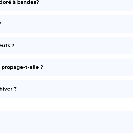
 doré à bandes?
DE
?
œufs ?
 propage-t-elle ?
hiver ?