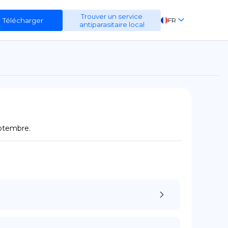
Trouver un service
Télécharger
FR
antiparasitaire local
EN
ES
DE
eptembre.