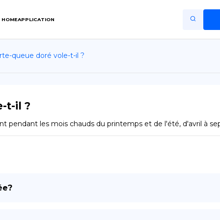
HOME
APPLICATION
te-queue doré vole-t-il ?
Home
Application
Terms of Use
t-il ?
Privacy Policy
t pendant les mois chauds du printemps et de l'été, d'avril à s
FR
Copiright © Niro ID
EN
ée?
ES