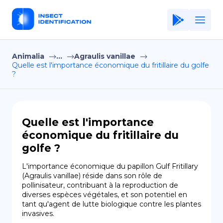
Animalia
...
Agraulis vanillae
Home
Quelle est l'importance économique du fritillaire du golfe
?
Application
Terms of Use
Privacy Policy
Quelle est l'importance
économique du fritillaire du
FR
golfe ?
Copiright © Niro ID
L'importance économique du papillon Gulf Fritillary 
(Agraulis vanillae) réside dans son rôle de 
EN
pollinisateur, contribuant à la reproduction de 
diverses espèces végétales, et son potentiel en 
tant qu'agent de lutte biologique contre les plantes 
invasives.
ES