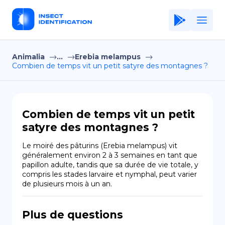
Animalia
...
Erebia melampus
Home
Combien de temps vit un petit satyre des montagnes ?
Application
Terms of Use
Combien de temps vit un petit
Privacy Policy
satyre des montagnes ?
FR
Le moiré des pâturins (Erebia melampus) vit 
généralement environ 2 à 3 semaines en tant que 
Copiright © Niro ID
papillon adulte, tandis que sa durée de vie totale, y 
compris les stades larvaire et nymphal, peut varier 
de plusieurs mois à un an.
EN
Plus de questions
ES