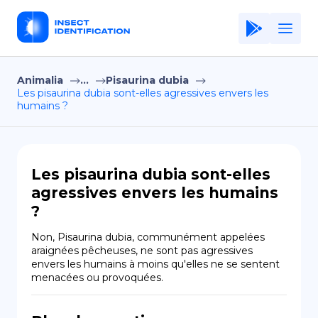
Animalia
...
Pisaurina dubia
Home
Les pisaurina dubia sont-elles agressives envers les
humains ?
Application
Terms of Use
Privacy Policy
Les pisaurina dubia sont-elles
agressives envers les humains
FR
?
Copiright © Niro ID
Non, Pisaurina dubia, communément appelées 
araignées pêcheuses, ne sont pas agressives 
EN
envers les humains à moins qu'elles ne se sentent 
menacées ou provoquées.
ES