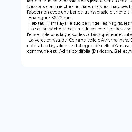
large bande sous-basale s'élargissant vers la côte;
Dessous comme chez le mâle, mais les marques blan
l'abdomen avec une bande transversale blanche à la
 Envergure 66-72 mm

 Habitat: l'Himalaya; le sud de l'Inde, les Nilgiris, les Ghâts occidentaux; Assam, Myanmar et Tenasserim du nord.

 En saison sèche, la couleur du sol chez les deux sexes est brune, plus pâle chez le mâle que chez la femelle; la bande discale est de largeur variable, mais dans 
l'ensemble plus large sur les côtés supérieur et inféri
 Larve et chrysalide: Comme celle d'Athyma inara, Doubleday & Hewitson, mais la tache dorsale est beaucoup plus petite et il y a quelques taches blanches sur les 
côtés. La chrysalide se distingue de celle d'A. inar
commune est l'Adina cordifolia (Davidson, Bell et Ai