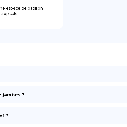
ne espèce de papillon 
tropicale.
e jambes ?
ef ?