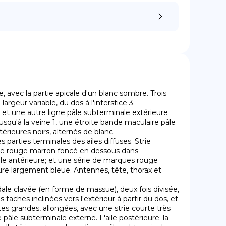
, avec la partie apicale d'un blanc sombre. Trois 
geur variable, du dos à l'interstice 3.

usqu'à la veine 1, une étroite bande maculaire pâle 
érieures noirs, alternés de blanc.

ucle rouge marron foncé en dessous dans 
'aile antérieure; et une série de marques rouge 
ure largement bleue. Antennes, tête, thorax et 
aches inclinées vers l'extérieur à partir du dos, et 
es grandes, allongées, avec une strie courte très 
pâle subterminale externe. L'aile postérieure; la 