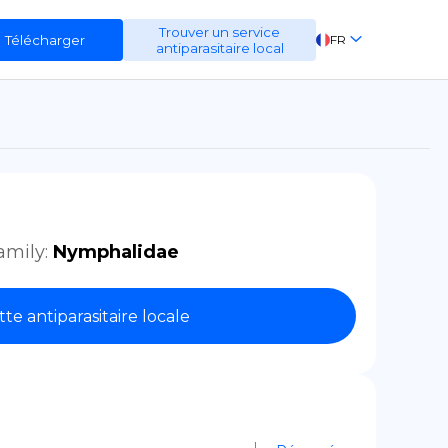
Trouver un service
Télécharger
FR
antiparasitaire local
EN
ES
DE
amily
:
Nymphalidae
tte antiparasitaire locale