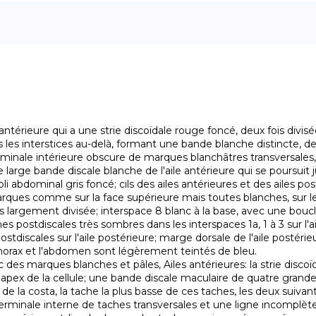
térieure qui a une strie discoïdale rouge foncé, deux fois divisée
es interstices au-delà, formant une bande blanche distincte, de lar
 large bande discale blanche de l'aile antérieure qui se poursuit j
i abdominal gris foncé; cils des ailes antérieures et des ailes post
 plus largement divisée; interspace 8 blanc à la base, avec une bo
ches postdiscales très sombres dans les interspaces 1a, 1 à 3 sur l
tdiscales sur l'aile postérieure; marge dorsale de l'aile postérie
thorax et l'abdomen sont légèrement teintés de bleu.

apex de la cellule; une bande discale maculaire de quatre grandes t
e la costa, la tache la plus basse de ces taches, les deux suivant
erminale interne de taches transversales et une ligne incomplète 