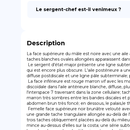
Le sergent-chef est-il venimeux ?
Description
La face supérieure du mâle est noire avec une aile an
taches blanches ovales allongées apparaissent dans l
 Le sergent d'état-major présente une ligne subterminale intérieure obscure de marques blanchâtres transversales, et une autre ligne pâle subterminale extérieure 
qui est encore plus obscure. L'aile postérieure a une
diffuse postdiscale et une ligne pâle subterminale; pl
 La face inférieure est rouge marron vif avec les marques comme sur la face supérieure mais toutes blanches, sur les parties terminales des ailes diffuses. Strie 
discoïdale dans l'aile antérieure blanche, diffuse,
l'interspace 7 traversant dans la zone cellulaire; ta
marron très sombres entre les bandes discales et pos
abdomen brun très foncé; en dessous, le palais,le 
 Femelle face supérieure noir brunâtre velouté avec des marques blanches et pâles, Ailes antérieures: la strie discoïdale clavée (en forme de massue), deux fois divisée, 
une grande tache triangulaire allongée au-delà de l'
trois taches obliquement placées au-delà du milieu d
mince au-dessus d'elles sur la costa; une série subt