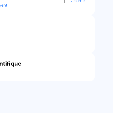
Résumé
vent
ntifique