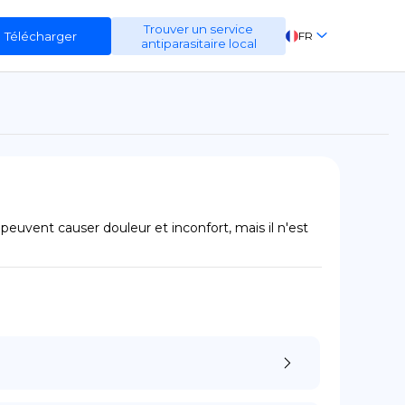
Trouver un service
Télécharger
FR
antiparasitaire local
EN
ES
DE
euvent causer douleur et inconfort, mais il n'est 