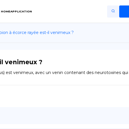
HOME
APPLICATION
pion à écorce rayée est-il venimeux ?
Home
Application
Terms of Use
il venimeux ?
Privacy Policy
tus) est venimeux, avec un venin contenant des neurotoxines qui p
FR
Copiright © Niro ID
EN
ES