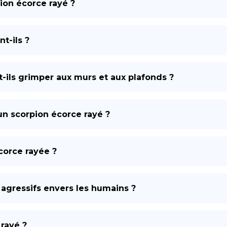
ion écorce rayé ?
t-ils ?
-ils grimper aux murs et aux plafonds ?
 un scorpion écorce rayé ?
corce rayée ?
 agressifs envers les humains ?
 rayé ?