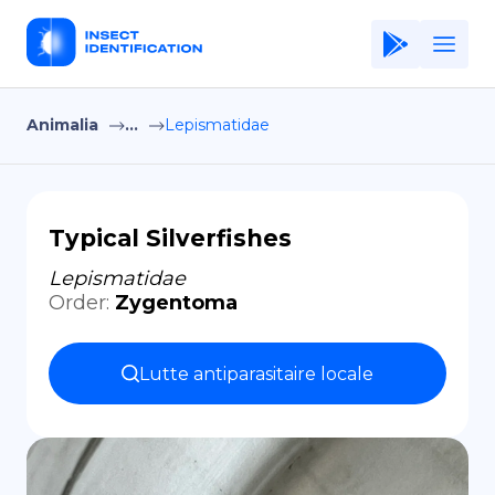
Animalia
...
Lepismatidae
Home
Application
Terms of Use
Typical Silverfishes
Privacy Policy
Lepismatidae
Order
:
Zygentoma
FR
Copiright © Niro ID
Lutte antiparasitaire locale
EN
ES