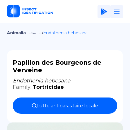
Animalia
...
Endothenia hebesana
Home
Application
Terms of Use
Papillon des Bourgeons de
Verveine
Privacy Policy
Endothenia hebesana
FR
Family
:
Tortricidae
Copiright © Niro ID
Lutte antiparasitaire locale
EN
ES