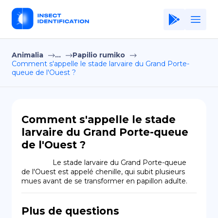
Animalia
...
Papilio rumiko
Home
Comment s'appelle le stade larvaire du Grand Porte-
queue de l'Ouest ?
Application
Terms of Use
Privacy Policy
Comment s'appelle le stade
larvaire du Grand Porte-queue
FR
de l'Ouest ?
Copiright © Niro ID
                Le stade larvaire du Grand Porte-queue 
de l'Ouest est appelé chenille, qui subit plusieurs 
EN
mues avant de se transformer en papillon adulte.
Plus de questions
ES