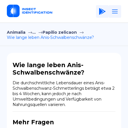
Animalia
...
Papilio zelicaon
Home
Wie lange leben Anis-Schwalbenschwänze?
Application
Terms of Use
Wie lange leben Anis-
Privacy Policy
Schwalbenschwänze?
DE
Die durchschnittliche Lebensdauer eines Anis-
Schwalbenschwanz-Schmetterlings beträgt etwa 2 
Copiright © Niro ID
bis 4 Wochen, kann jedoch je nach 
Umweltbedingungen und Verfügbarkeit von 
Nahrungsquellen variieren.
EN
Mehr Fragen
FR