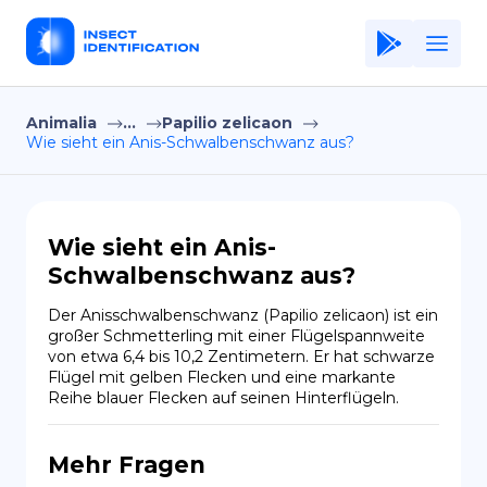
Animalia
...
Papilio zelicaon
Home
Wie sieht ein Anis-Schwalbenschwanz aus?
Application
Terms of Use
Wie sieht ein Anis-
Privacy Policy
Schwalbenschwanz aus?
DE
Der Anisschwalbenschwanz (Papilio zelicaon) ist ein 
großer Schmetterling mit einer Flügelspannweite 
Copiright © Niro ID
von etwa 6,4 bis 10,2 Zentimetern. Er hat schwarze 
Flügel mit gelben Flecken und eine markante 
Reihe blauer Flecken auf seinen Hinterflügeln.
EN
Mehr Fragen
FR