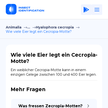
Animalia
...
Hyalophora cecropia
Home
Wie viele Eier legt ein Cecropia-Motte?
Application
Terms of Use
Wie viele Eier legt ein Cecropia-
Privacy Policy
Motte?
DE
Ein weiblicher Cecropia-Motte kann in einem 
einzigen Gelege zwischen 100 und 400 Eier legen.
Copiright © Niro ID
Mehr Fragen
EN
FR
Was fressen Zecropia-Motten?