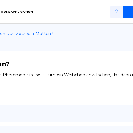
HOME
APPLICATION
en sich Zecropia-Motten?
Home
Application
Terms of Use
en?
Privacy Policy
Pheromone freisetzt, um ein Weibchen anzulocken, das dann ihr
DE
Copiright © Niro ID
EN
FR