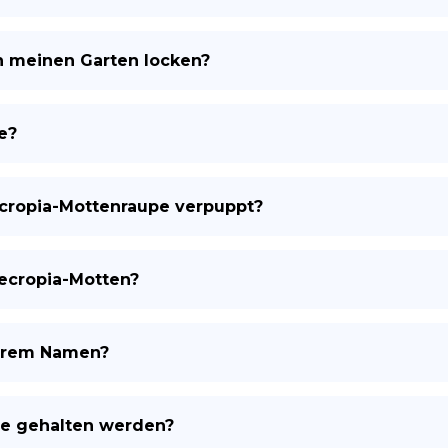
n meinen Garten locken?
e?
Cecropia-Mottenraupe verpuppt?
ecropia-Motten?
ihrem Namen?
re gehalten werden?