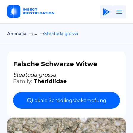
Animalia
...
Steatoda grossa
Home
Application
Terms of Use
Falsche Schwarze Witwe
Privacy Policy
Steatoda grossa
Family
:
Theridiidae
DE
Copiright © Niro ID
Lokale Schädlingsbekämpfung
EN
FR