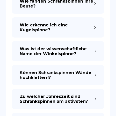
Wie fangen Schrankspinnen ihre
Beute?
Wie erkenne ich eine
Kugelspinne?
Was ist der wissenschaftliche
Name der Winkelspinne?
Können Schrankspinnen Wände
hochklettern?
Zu welcher Jahreszeit sind
Schrankspinnen am aktivsten?