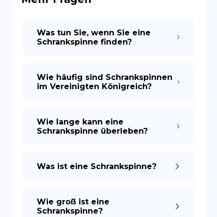
ES
Was tun Sie, wenn Sie eine
Schrankspinne finden?
Wie häufig sind Schrankspinnen
im Vereinigten Königreich?
Wie lange kann eine
Schrankspinne überleben?
Was ist eine Schrankspinne?
Wie groß ist eine
Schrankspinne?