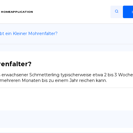
HOME
APPLICATION
bt ein Kleiner Mohrenfalter?
Home
Application
Terms of Use
renfalter?
Privacy Policy
ls erwachsener Schmetterling typischerweise etwa 2 bis 3 Woch
n mehreren Monaten bis zu einem Jahr reichen kann.
DE
Copiright © Niro ID
EN
FR