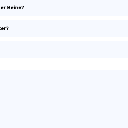
ier Beine?
ES
ter?